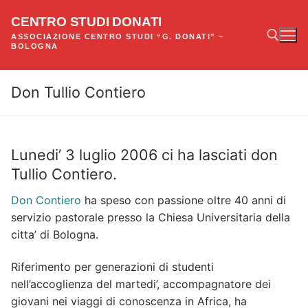
Vai
CENTRO STUDI DONATI
al
ASSOCIAZIONE CENTRO STUDI “G. DONATI” –
contenuto
BOLOGNA
Don Tullio Contiero
Cerca:
Lunedi’ 3 luglio 2006 ci ha lasciati don
Tullio Contiero.
Don Contiero
ha speso con passione oltre 40 anni di
servizio pastorale presso la Chiesa Universitaria della
citta’ di Bologna.
Riferimento per generazioni di studenti
nell’accoglienza del martedi’, accompagnatore dei
giovani nei viaggi di conoscenza in Africa, ha