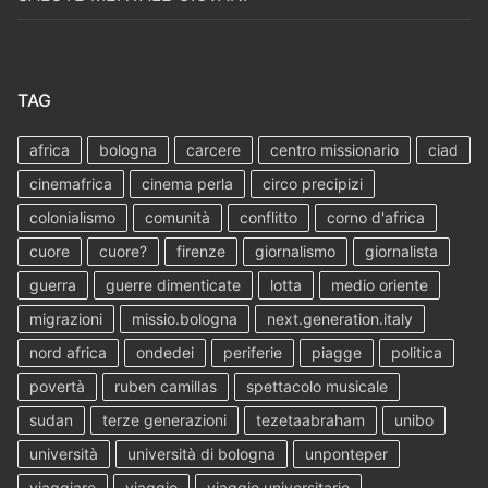
TAG
africa
bologna
carcere
centro missionario
ciad
cinemafrica
cinema perla
circo precipizi
colonialismo
comunità
conflitto
corno d'africa
cuore
cuore?
firenze
giornalismo
giornalista
guerra
guerre dimenticate
lotta
medio oriente
migrazioni
missio.bologna
next.generation.italy
nord africa
ondedei
periferie
piagge
politica
povertà
ruben camillas
spettacolo musicale
sudan
terze generazioni
tezetaabraham
unibo
università
università di bologna
unponteper
viaggiare
viaggio
viaggio universitario