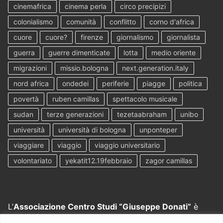
cinemafrica
cinema perla
circo precipizi
colonialismo
comunità
conflitto
corno d'africa
cuore
cuore?
firenze
giornalismo
giornalista
guerra
guerre dimenticate
lotta
medio oriente
migrazioni
missio.bologna
next.generation.italy
nord africa
ondedei
periferie
piagge
politica
povertà
ruben camillas
spettacolo musicale
sudan
terze generazioni
tezetaabraham
unibo
università
università di bologna
unponteper
viaggiare
viaggio
viaggio universitario
volontariato
yekatit12.19febbraio
zagor camillas
L’
Associazione Centro Studi “Giuseppe Donati”
è
nata grazie all’intuito e al lavoro di
don Tullio Contiero