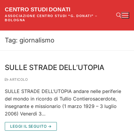
Vai
CENTRO STUDI DONATI
al
ASSOCIAZIONE CENTRO STUDI “G. DONATI” –
contenuto
BOLOGNA
Tag:
giornalismo
Cerca:
SULLE STRADE DELL’UTOPIA
ARTICOLO
SULLE STRADE DELL’UTOPIA andare nelle periferie
del mondo in ricordo di Tullio Contierosacerdote,
insegnante e missionario (1 marzo 1929 – 3 luglio
2006) Venerdì 3…
LEGGI IL SEGUITO →