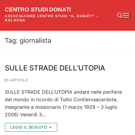
Vai
CENTRO STUDI DONATI
al
ASSOCIAZIONE CENTRO STUDI “G. DONATI” –
contenuto
BOLOGNA
Tag:
giornalista
Cerca:
SULLE STRADE DELL’UTOPIA
ARTICOLO
SULLE STRADE DELL’UTOPIA andare nelle periferie
del mondo in ricordo di Tullio Contierosacerdote,
insegnante e missionario (1 marzo 1929 – 3 luglio
2006) Venerdì 3…
LEGGI IL SEGUITO →