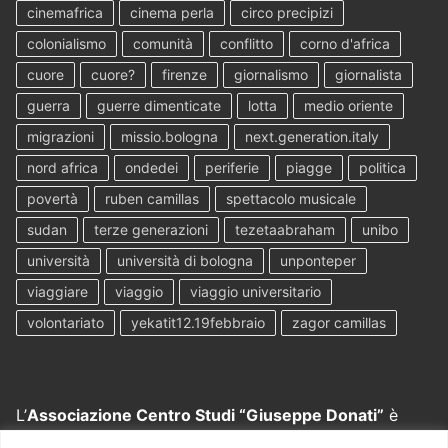
cinemafrica
cinema perla
circo precipizi
colonialismo
comunità
conflitto
corno d'africa
cuore
cuore?
firenze
giornalismo
giornalista
guerra
guerre dimenticate
lotta
medio oriente
migrazioni
missio.bologna
next.generation.italy
nord africa
ondedei
periferie
piagge
politica
povertà
ruben camillas
spettacolo musicale
sudan
terze generazioni
tezetaabraham
unibo
università
università di bologna
unponteper
viaggiare
viaggio
viaggio universitario
volontariato
yekatit12.19febbraio
zagor camillas
L’
Associazione Centro Studi “Giuseppe Donati”
è
nata grazie all’intuito e al lavoro di
don Tullio Contiero