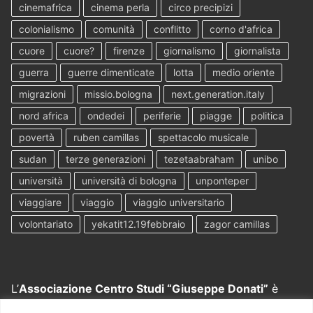
cinemafrica
cinema perla
circo precipizi
colonialismo
comunità
conflitto
corno d'africa
cuore
cuore?
firenze
giornalismo
giornalista
guerra
guerre dimenticate
lotta
medio oriente
migrazioni
missio.bologna
next.generation.italy
nord africa
ondedei
periferie
piagge
politica
povertà
ruben camillas
spettacolo musicale
sudan
terze generazioni
tezetaabraham
unibo
università
università di bologna
unponteper
viaggiare
viaggio
viaggio universitario
volontariato
yekatit12.19febbraio
zagor camillas
L’
Associazione Centro Studi “Giuseppe Donati”
è
nata grazie all’intuito e al lavoro di
don Tullio Contiero