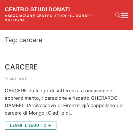
Vai
CENTRO STUDI DONATI
al
ASSOCIAZIONE CENTRO STUDI “G. DONATI” –
contenuto
BOLOGNA
Tag:
carcere
Cerca:
CARCERE
ARTICOLO
CARCERE da luogo di sofferenza a occasione di
apprendimento, riparazione e riscatto GHERARDO
GAMBELLIArcivescovo di Firenze, già cappellano del
carcere di Mongo (Ciad) e di…
LEGGI IL SEGUITO →