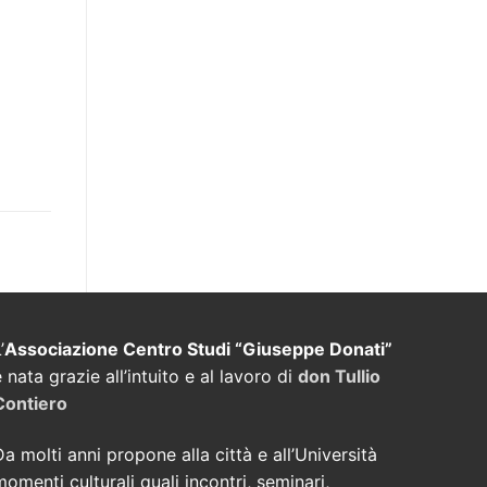
’
Associazione Centro Studi “Giuseppe Donati”
è nata grazie all’intuito e al lavoro di
don Tullio
Contiero
Da molti anni propone alla città e all’Università
momenti culturali quali incontri, seminari,