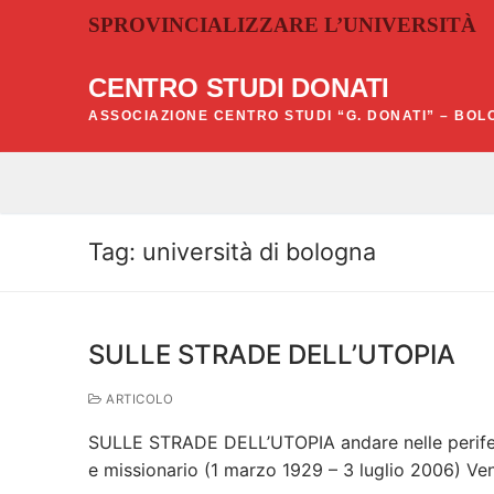
Vai
SPROVINCIALIZZARE L’UNIVERSITÀ
al
contenuto
CENTRO STUDI DONATI
ASSOCIAZIONE CENTRO STUDI “G. DONATI” – BO
Tag:
università di bologna
SULLE STRADE DELL’UTOPIA
ARTICOLO
SULLE STRADE DELL’UTOPIA andare nelle periferi
e missionario (1 marzo 1929 – 3 luglio 2006) Ve