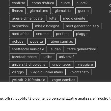
conflitto
corno d'africa
cuore
cuore?
firenze
giornalismo
giornalista
guerra
guerre dimenticate
lotta
medio oriente
migrazioni
missio.bologna
next.generation.italy
nord africa
ondedei
periferie
piagge
politica
povertà
ruben camillas
spettacolo musicale
sudan
terze generazioni
tezetaabraham
unibo
università
università di bologna
unponteper
viaggiare
viaggio
viaggio universitario
volontariato
yekatit12.19febbraio
zagor camillas
, offrirti pubblicità o contenuti personalizzati e analizzare il nostro t
by
Customify
.