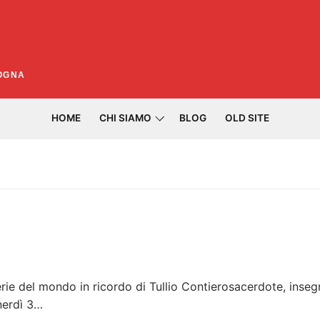
LOGNA
HOME
CHI SIAMO
BLOG
OLD SITE
Cerca:
e del mondo in ricordo di Tullio Contierosacerdote, inseg
nerdì 3…