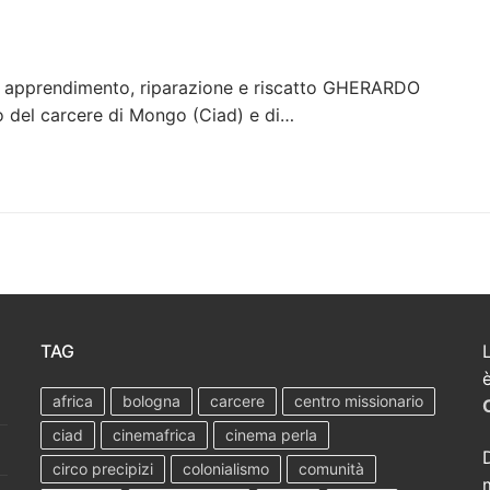
 apprendimento, riparazione e riscatto GHERARDO
 del carcere di Mongo (Ciad) e di…
TAG
L
africa
bologna
carcere
centro missionario
ciad
cinemafrica
cinema perla
circo precipizi
colonialismo
comunità