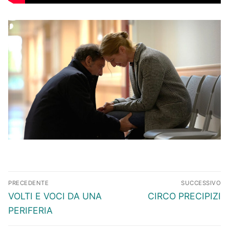
Navigazione
PRECEDENTE
SUCCESSIVO
articoli
Articolo
Articolo
VOLTI E VOCI DA UNA
CIRCO PRECIPIZI
precedente:
successivo:
PERIFERIA