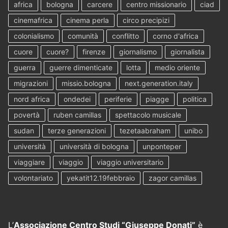
africa
bologna
carcere
centro missionario
ciad
cinemafrica
cinema perla
circo precipizi
colonialismo
comunità
conflitto
corno d'africa
cuore
cuore?
firenze
giornalismo
giornalista
guerra
guerre dimenticate
lotta
medio oriente
migrazioni
missio.bologna
next.generation.italy
nord africa
ondedei
periferie
piagge
politica
povertà
ruben camillas
spettacolo musicale
sudan
terze generazioni
tezetaabraham
unibo
università
università di bologna
unponteper
viaggiare
viaggio
viaggio universitario
volontariato
yekatit12.19febbraio
zagor camillas
L’
Associazione Centro Studi “Giuseppe Donati”
è