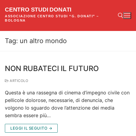
Vai
CENTRO STUDI DONATI
al
ASSOCIAZIONE CENTRO STUDI “G. DONATI” –
contenuto
BOLOGNA
Tag:
un altro mondo
Cerca:
NON RUBATECI IL FUTURO
ARTICOLO
Questa è una rassegna di cinema d’impegno civile con
pellicole dolorose, necessarie, di denuncia, che
volgono lo sguardo dove l’attenzione dei media
sembra essere più…
LEGGI IL SEGUITO →