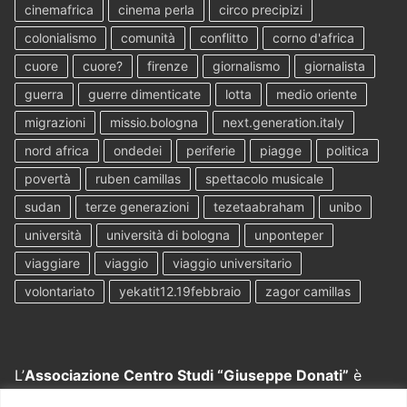
cinemafrica
cinema perla
circo precipizi
colonialismo
comunità
conflitto
corno d'africa
cuore
cuore?
firenze
giornalismo
giornalista
guerra
guerre dimenticate
lotta
medio oriente
migrazioni
missio.bologna
next.generation.italy
nord africa
ondedei
periferie
piagge
politica
povertà
ruben camillas
spettacolo musicale
sudan
terze generazioni
tezetaabraham
unibo
università
università di bologna
unponteper
viaggiare
viaggio
viaggio universitario
volontariato
yekatit12.19febbraio
zagor camillas
L’
Associazione Centro Studi “Giuseppe Donati”
è
nata grazie all’intuito e al lavoro di
don Tullio Contiero